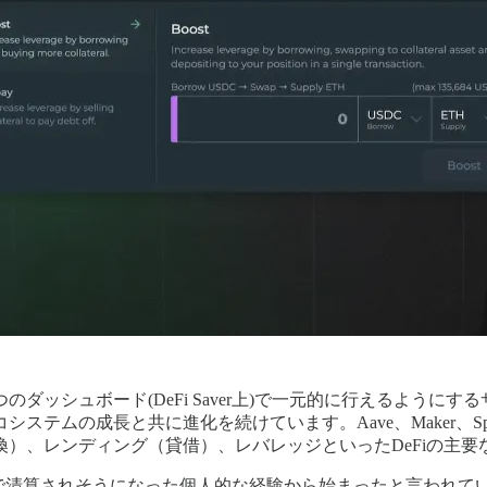
ダッシュボード(DeFi Saver上)で一元的に行えるようにするサ
ステムの成長と共に進化を続けています。Aave、Maker、Sp
）、レンディング（貸借）、レバレッジといったDeFiの主要
ョンで清算されそうになった個人的な経験から始まったと言われ