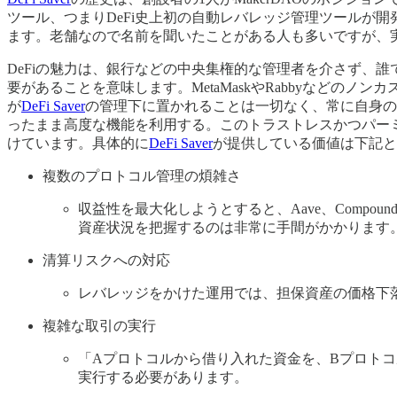
ツール、つまりDeFi史上初の自動レバレッジ管理ツールが開発
ます。老舗なので名前を聞いたことがある人も多いですが、実
DeFiの魅力は、銀行などの中央集権的な管理者を介さず、
要があることを意味します。MetaMaskやRabbyなど
が
DeFi Saver
の管理下に置かれることは一切なく、常に自身の
ったまま高度な機能を利用する。このトラストレスかつパー
けています。具体的に
DeFi Saver
が提供している価値は下記と
複数のプロトコル管理の煩雑さ
収益性を最大化しようとすると、Aave、Comp
資産状況を把握するのは非常に手間がかかります
清算リスクへの対応
レバレッジをかけた運用では、担保資産の価格下
複雑な取引の実行
「Aプロトコルから借り入れた資金を、Bプロト
実行する必要があります。