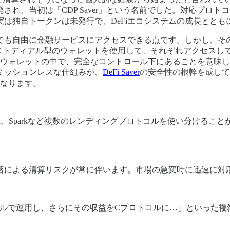
され、当初は「CDP Saver」という名前でした。対応プロト
は独自トークンは未発行で、DeFiエコシステムの成長ととも
誰でも自由に金融サービスにアクセスできる点です。しかし、
のノンカストディアル型のウォレットを使用して、それぞれアクセ
ウォレットの中で、完全なコントロール下にあることを意味し
ミッションレスな仕組みが、
DeFi Saver
の安全性の根幹を成して
なります。
ound、Sparkなど複数のレンディングプロトコルを使い分け
。
落による清算リスクが常に伴います。市場の急変時に迅速に対
コルで運用し、さらにその収益をCプロトコルに…」といった複