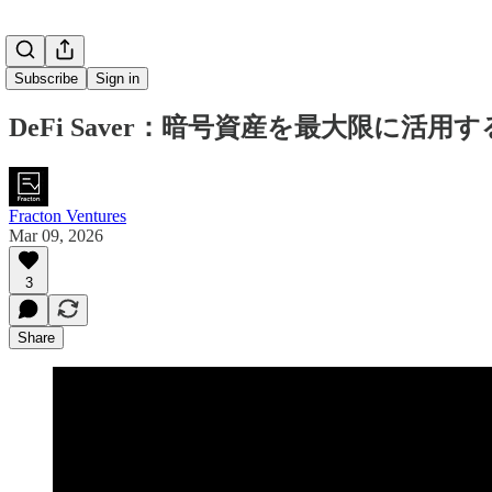
Subscribe
Sign in
DeFi Saver：暗号資産を最大限に活用
Fracton Ventures
Mar 09, 2026
3
Share