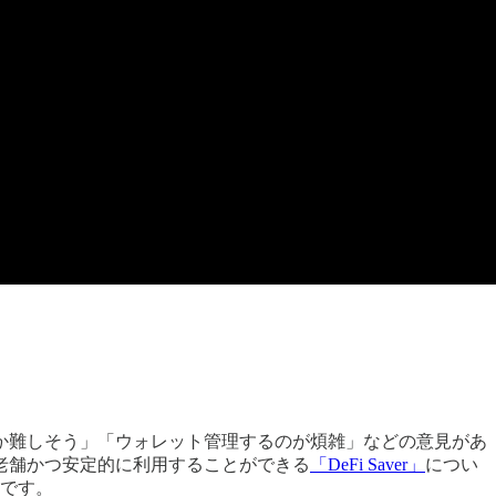
だか難しそう」「ウォレット管理するのが煩雑」などの意見があ
老舗かつ安定的に利用することができる
「DeFi Saver」
につい
いです。