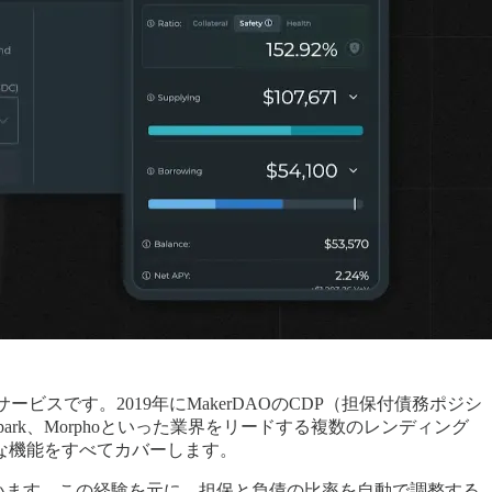
ービスです。2019年にMakerDAOのCDP（担保付債務ポジシ
ark、Morphoといった業界をリードする複数のレンディング
な機能をすべてカバーします。
ています。この経験を元に、担保と負債の比率を自動で調整する