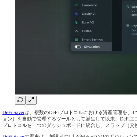
DeFi Saver
は、複数のDeFiプロトコルにおける資産管理を、1つの
ョン）を自動で管理するツールとして誕生して以来、DeFiエコシ
プロトコルを一つのダッシュボードに統合し、スワップ（交換
DeFi Saver
の歴史は、創設者の1人がMakerDAOのポジシ