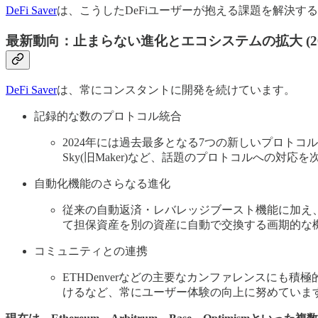
DeFi Saver
は、こうしたDeFiユーザーが抱える課題を解決
最新動向：止まらない進化とエコシステムの拡大 (20
DeFi Saver
は、常にコンスタントに開発を続けています。
記録的な数のプロトコル統合
2024年には過去最多となる7つの新しいプロトコルを統合。 
Sky(旧Maker)など、話題のプロトコルへの対応
自動化機能のさらなる進化
従来の自動返済・レバレッジブースト機能に加え、2
て担保資産を別の資産に自動で交換する画期的な
コミュニティとの連携
ETHDenverなどの主要なカンファレンスにも
けるなど、常にユーザー体験の向上に努めています。