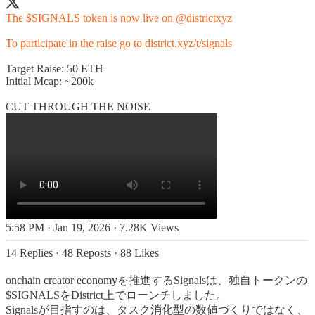
The $SIGNALS token is now live on
@districtxyz
To participate in the raise go to
district.xyz/t/signals
Target Raise: 50 ETH
Initial Mcap: ~200k
CUT THROUGH THE NOISE
5:58 PM · Jan 19, 2026
·
7.28K Views
14 Replies
·
48 Reposts
·
88 Likes
onchain creator economyを推進するSignalsは、独自トークンの
$SIGNALSをDistrict上でローンチしました。
Signalsが目指すのは、タスク消化型の数値づくりではなく、