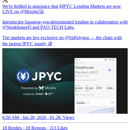
We're thrilled to announce that $JPYC Lending Markets are now
LIVE on
@Morpho
🚀
Introducing Japanese-yen-denominated lending in collaboration with
@SteakhouseFi
and PAO TECH Labs.
The markets are live exclusive on
@0xPolygon
— the chain with
the largest JPYC supply 🪙
6:50 AM · Jan 28, 2026
·
61.2K Views
18 Replies
·
18 Reposts
·
113 Likes