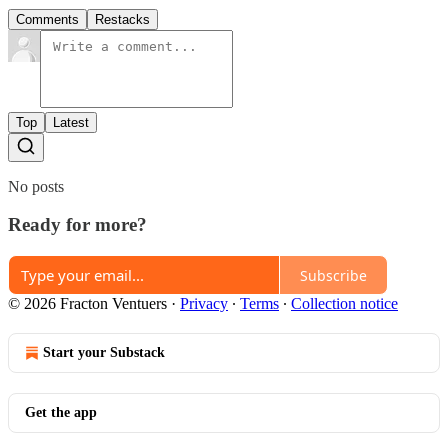
Comments
Restacks
Top
Latest
No posts
Ready for more?
Subscribe
© 2026 Fracton Ventuers
·
Privacy
∙
Terms
∙
Collection notice
Start your Substack
Get the app