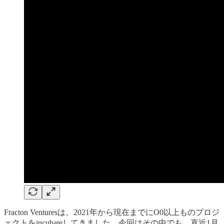
Fracton Venturesは、2021年から現在までにO0以上ものプロジ
ェクトをincubateしてきました。今回はその中でも、直近1月