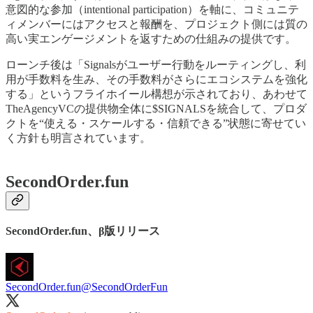
意図的な参加（intentional participation）を軸に、コミュニテ
ィメンバーにはアクセスと報酬を、プロジェクト側には質の
高い実エンゲージメントを返すための仕組みの提供です。
ローンチ後は「Signalsがユーザー行動をルーティングし、利
用が手数料を生み、その手数料がさらにエコシステムを強化
する」というフライホイール構想が示されており、あわせて
TheAgencyVCの提供物全体に$SIGNALSを統合して、プロダ
クトを“使える・スケールする・信頼できる”状態に寄せてい
く方針も明言されています。
SecondOrder.fun
SecondOrder.fun、β版リリース
SecondOrder.fun
@SecondOrderFun