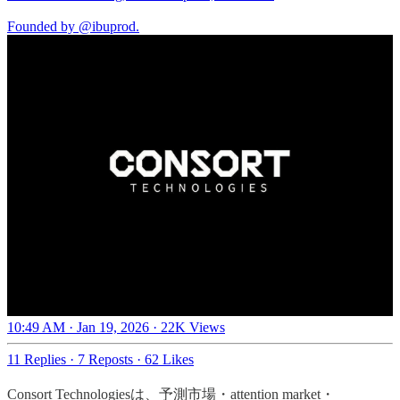
Founded by
@ibuprod
.
10:49 AM · Jan 19, 2026
·
22K Views
11 Replies
·
7 Reposts
·
62 Likes
Consort Technologiesは、予測市場・attention market・