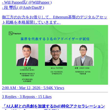
- Will Papper氏(
@WillPapper
)
- 段 璽氏(
@AndyDanJP
)
御三方のお力をお借りして、Ethereum基盤のデジタルアセッ
ト戦略を本格展開していきます。
2:00 AM · Mar 12, 2026
·
5.94K Views
3 Replies
·
3 Reposts
·
15 Likes
「AI人材との共創を加速するDeFi特化アクセラレーション