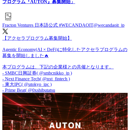
プログラム『AUTON』募集開始」
Fracton Ventures 日本語公式 #WECANDAOIT
@wecandaoit_jp
【アクセラプログラム募集開始】
Agentic Economy(AI × DeFi)に特化したアクセラプログラムの
募集を開始しました🔥
本プログラムは、下記の企業様との共催となります。
- SMBC日興証券(
@smbcnikko_jp
)
- Next Finance Tech(
@nxt_fintech
)
- 東大IPC(
@utokyo_ipc
)
- Prime Beat(
@0xshibutatsu