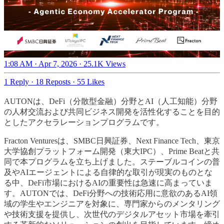
1:08 AM · Apr 7, 2026
·
25.1K Views
1 Reply
·
18 Reposts
·
55 Likes
AUTONは、DeFi（分散型金融）分野とAI（人工知能）分野
の人材交流および共同ビジネス開発を活性化することを目的
としたアクセラレーションプログラムです。
Fracton Venturesは、SMBC日興証券、Next Finance Tech、東京
大学協創プラットフォーム開発（東大IPC）、Prime Beatと共
同で本プログラムを立ち上げました。ステーブルコインの普
及やAIエージェントによる自律的な取引が現実のものとな
る中、DeFi市場におけるAIの重要性は急速に高まっていま
す。AUTONでは、DeFi分野への技術応用に意欲のあるAI領
域の学生やエンジニアを対象に、専門家からのメンタリング
や技術支援を提供し、次世代のデジタルアセット市場を牽引