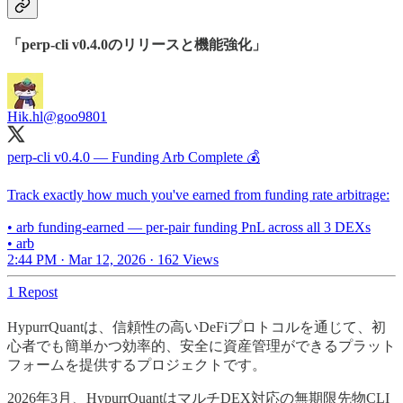
「perp-cli v0.4.0のリリースと機能強化」
Hik.hl
@goo9801
perp-cli v0.4.0 — Funding Arb Complete 💰
Track exactly how much you've earned from funding rate arbitrage:
• arb funding-earned — per-pair funding PnL across all 3 DEXs
• arb
2:44 PM · Mar 12, 2026
·
162 Views
1 Repost
HypurrQuantは、信頼性の高いDeFiプロトコルを通じて、初
心者でも簡単かつ効率的、安全に資産管理ができるプラット
フォームを提供するプロジェクトです。
2026年3月、HypurrQuantはマルチDEX対応の無期限先物CLI