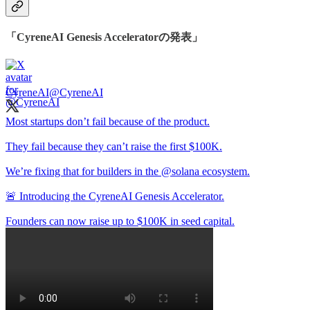
「CyreneAI Genesis Acceleratorの発表」
CyreneAI
@CyreneAI
Most startups don’t fail because of the product.
They fail because they can’t raise the first $100K.
We’re fixing that for builders in the
@solana
ecosystem.
🚨 Introducing the CyreneAI Genesis Accelerator.
Founders can now raise up to $100K in seed capital.