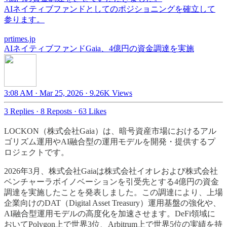
AIネイティブファンドとしてのポジショニングを確立して
参ります。
prtimes.jp
AIネイティブファンドGaia、4億円の資金調達を実施
3:08 AM · Mar 25, 2026
·
9.26K Views
3 Replies
·
8 Reposts
·
63 Likes
LOCKON（株式会社Gaia）は、暗号資産市場におけるアル
ゴリズム運用やAI融合型の運用モデルを開発・提供するプ
ロジェクトです。
2026年3月、株式会社Gaiaは株式会社イオレおよび株式会社
ベンチャーラボイノベーションを引受先とする4億円の資金
調達を実施したことを発表しました。この調達により、上場
企業向けのDAT（Digital Asset Treasury）運用基盤の強化や、
AI融合型運用モデルの高度化を加速させます。DeFi領域に
おいてPolygon上で世界3位、Arbitrum上で世界5位の実績を持