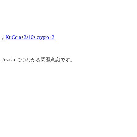
ます
KuCoin+2a16z crypto+2
usaka につながる問題意識です。