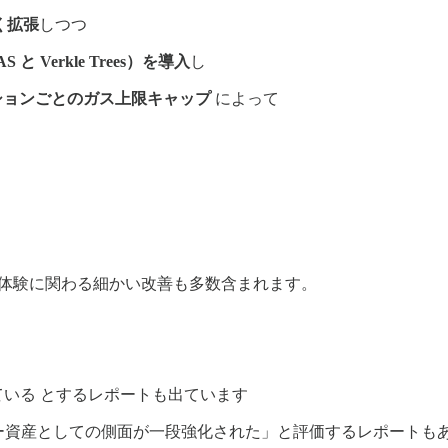
く拡張
しつつ
Verkle Trees）を導入
し
ションごとのガス上限キャップ
によって
UX や開発者体験に関わる細かい改善も多数含まれます。
ている とするレポートも出ています
シュフロー資産としての側面が一段強化された」と評価するレポートも