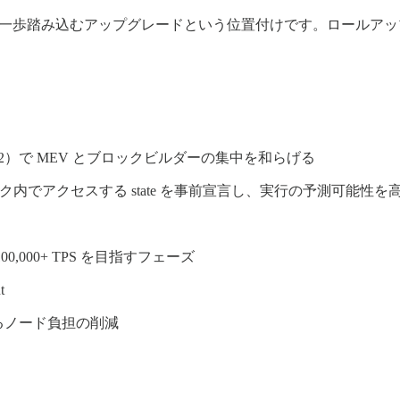
」にもう一歩踏み込むアップグレードという位置付けです。ロールア
tion, EIP-7732）で MEV とブロックビルダーの集中を和らげる
P-7928）でブロック内でアクセスする state を事前宣言し、実行の予測可能性
0,000+ TPS を目指すフェーズ
t
よるノード負担の削減