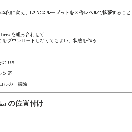
式を抜本的に変え、
L2 のスループットを 8 倍レベルで拡張
すること
erkle Trees を組み合わせて
てをダウンロードしなくてもよい」状態を作る
時の UX
イン対応
プロトコルの「掃除」
aka の位置付け