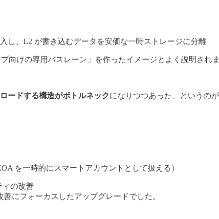
lob 取引」を導入し、L2 が書き込むデータを安価な一時ストレージに分離
ルアップ向けの専用バスレーン」を作ったイメージとよく説明され
、
ウンロードする構造がボトルネック
になりつつあった、というのが F
ン（EOA を一時的にスマートアカウントとして扱える）
リティの改善
改善にフォーカスしたアップグレードでした。